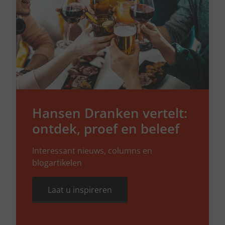
Hansen Dranken vertelt:
ontdek, proef en beleef
Interessant nieuws, columns en
blogartikelen
Laat u inspireren