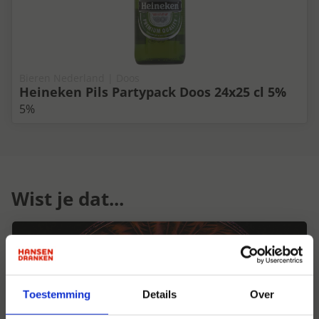
Bieren Nederland | Doos
Heineken Pils Partypack Doos 24x25 cl 5%
5%
Wist je dat...
Toestemming
Details
Over