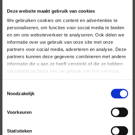
Deze website maakt gebruik van cookies
We gebruiken cookies om content en advertenties te
personaliseren, om functies voor social media te bieden
en om ons websiteverkeer te analyseren. Ook delen we
informatie over uw gebruik van onze site met onze
partners voor social media, adverteren en analyse. Deze
Voor al uw evenementen en
partners kunnen deze gegevens combineren met andere
partijen
informatie die u aan ze heeft verstrekt of die ze hebben
verzameld op basis van uw gebruik van hun services.
Hansen Evenementen is uw partner voor
evenementen van groot tot klein.
Toestemmingsselectie
Lees verder
Noodzakelijk
Voorkeuren
Statistieken