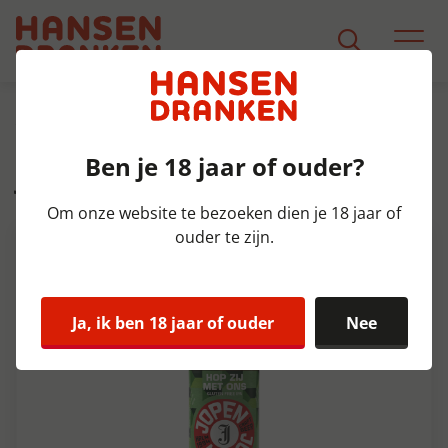
Assortiment
Product Detail
Ben je 18 jaar of ouder?
Jopen Hop Zij Met Ons Doos
12x33 cl 6%
Om onze website te bezoeken dien je 18 jaar of
ouder te zijn.
Ja, ik ben 18 jaar of ouder
Nee