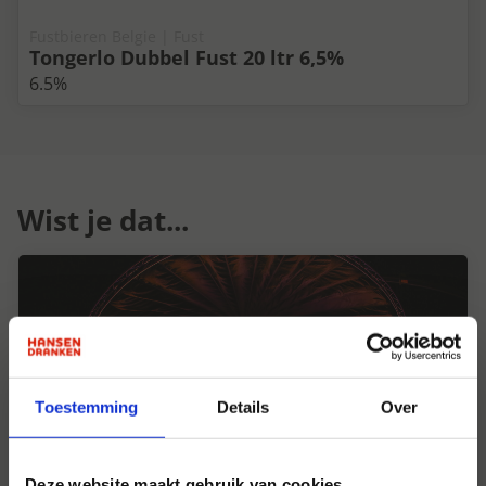
Fustbieren Belgie | Fust
Tongerlo Dubbel Fust 20 ltr 6,5%
6.5%
Wist je dat...
Toestemming
Details
Over
Deze website maakt gebruik van cookies