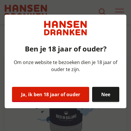
Assortiment
Product Detail
Ben je 18 jaar of ouder?
Schelde Witheer Fust 20 ltr 5%
Om onze website te bezoeken dien je 18 jaar of
ouder te zijn.
Ja, ik ben 18 jaar of ouder
Nee