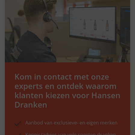
Kom in contact met onze
experts en ontdek waarom
klanten kiezen voor Hansen
Dranken
Aanbod van exclusieve- en eigen merken
Kennis/advies van vele soorten dranken