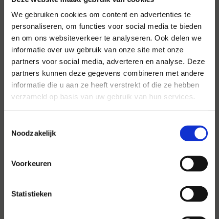
We gebruiken cookies om content en advertenties te
personaliseren, om functies voor social media te bieden
en om ons websiteverkeer te analyseren. Ook delen we
Voor al uw evenementen en
informatie over uw gebruik van onze site met onze
partijen
partners voor social media, adverteren en analyse. Deze
partners kunnen deze gegevens combineren met andere
Hansen Evenementen is uw partner voor
informatie die u aan ze heeft verstrekt of die ze hebben
evenementen van groot tot klein.
verzameld op basis van uw gebruik van hun services.
Lees verder
Toestemmingsselectie
Noodzakelijk
Voorkeuren
Statistieken