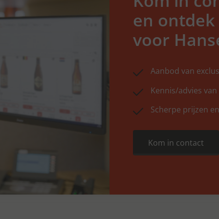
Kom in con
en ontdek
voor Hans
Aanbod van exclus
Kennis/advies van
Scherpe prijzen en
Kom in contact