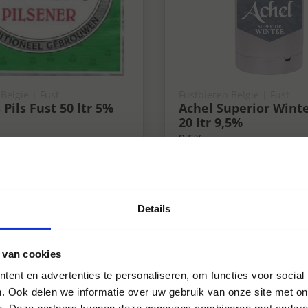
Belgie | Fust
Fustbieren Belgie | Fust
Pils Fust 50 ltr 5%
Achel Superior Winte
20 ltr 9,5%
9.5%
Details
 van cookies
ent en advertenties te personaliseren, om functies voor social
. Ook delen we informatie over uw gebruik van onze site met on