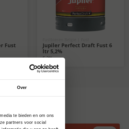
Fustbieren Belgie | Fust
r Fust
Jupiler Perfect Draft Fust 6
ltr 5,2%
5.2%
Over
 media te bieden en om ons
ze partners voor social