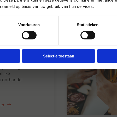
e. Deze partners kunnen deze gegevens combineren met andere i
erzameld op basis van uw gebruik van hun services.
Voorkeuren
Statistieken
n Dranken sinds
Selectie toestaan
5 jaar uw grote
lijke
roothandel.
der