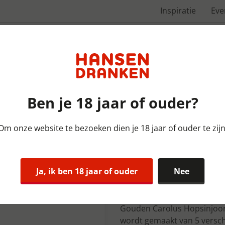
Inspiratie
Ev
Over ons
Ben je 18 jaar of ouder?
Om onze website te bezoeken dien je 18 jaar of ouder te zijn
Fustbieren Belgie | FUST | 2
Gouden Caro
Ja, ik ben 18 jaar of ouder
Nee
20 ltr 8%
Gouden Carolus Hopsinjoor i
wordt gemaakt van 5 verschi