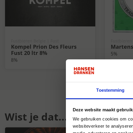
Fustbieren Belgie | Fust
Fustbieren 
Kompel Prion Des Fleurs
Martens 
Fust 20 ltr 8%
5%
8%
Toestemming
Deze website maakt gebruik
Wist je dat...
We gebruiken cookies om cont
websiteverkeer te analyseren