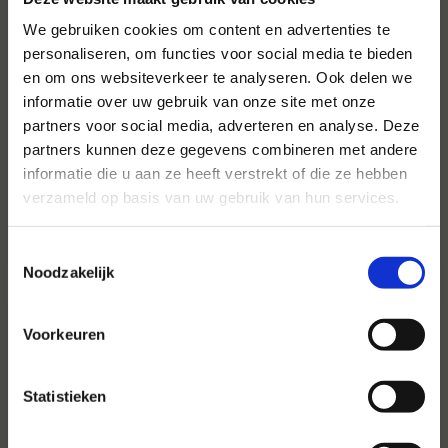
We gebruiken cookies om content en advertenties te
personaliseren, om functies voor social media te bieden
en om ons websiteverkeer te analyseren. Ook delen we
Voor al uw evenementen en
informatie over uw gebruik van onze site met onze
partijen
partners voor social media, adverteren en analyse. Deze
partners kunnen deze gegevens combineren met andere
Hansen Evenementen is uw partner voor
informatie die u aan ze heeft verstrekt of die ze hebben
evenementen van groot tot klein.
verzameld op basis van uw gebruik van hun services.
Lees verder
Toestemmingsselectie
Noodzakelijk
Voorkeuren
Statistieken