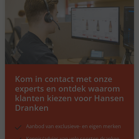
Kom in contact met onze
experts en ontdek waarom
klanten kiezen voor Hansen
Dranken
Aanbod van exclusieve- en eigen merken
Kennis/advies van vele soorten dranken