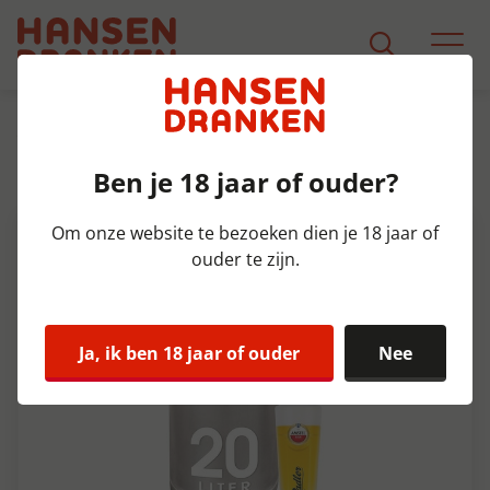
Assortiment
Product Detail
Ben je 18 jaar of ouder?
Amstel Radler Fust 20 ltr 2%
Om onze website te bezoeken dien je 18 jaar of
ouder te zijn.
Ja, ik ben 18 jaar of ouder
Nee