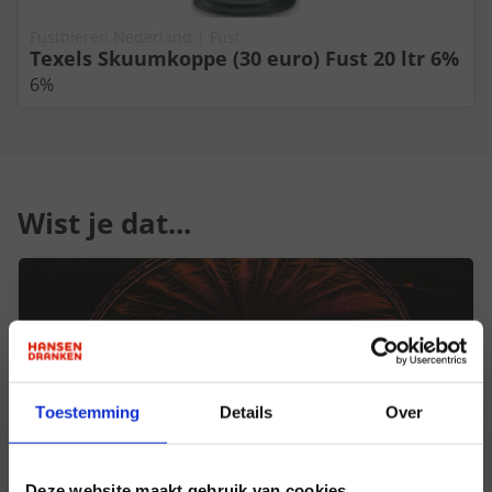
Fustbieren Nederland | Fust
Texels Skuumkoppe (30 euro) Fust 20 ltr 6%
6%
Wist je dat...
Toestemming
Details
Over
Deze website maakt gebruik van cookies