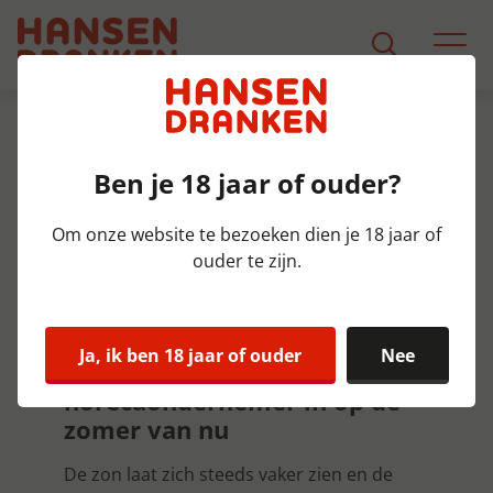
Over ons
Inspiratie
Inspiratie
Ben je 18 jaar of ouder?
Om onze website te bezoeken dien je 18 jaar of
ouder te zijn.
De Terrastrends van
2025
Ja, ik ben 18 jaar of ouder
Nee
Zo speel je als
horecaondernemer in op de
zomer van nu
De zon laat zich steeds vaker zien en de