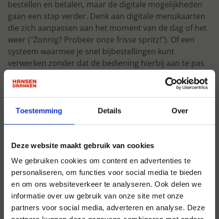
bestellen en betalen, maar de digitale mogelijkheden
gaan een stap verder. Denk aan digitale menukaarten
die zich aanpassen aan het moment van de dag of het
weer ("Zonnig? Probeer onze frisse spritz!"). Of een
systeem waarmee je snel bijbestellingen kunt
verwerken zonder dat de bediening hierbij aan te pas
komt. Technologie moet ondersteunen, niet
vervangen.
Lokale liefde
Toestemming
Details
Over
Steeds meer gasten kiezen bewust: lokaal gebrouwen
bier, streekproducten of een samenwerking met een
bakker om de hoek. Maak je aanbod persoonlijk. Vertel
Deze website maakt gebruik van cookies
het verhaal van je producten en leveranciers. Gasten
We gebruiken cookies om content en advertenties te
waarderen authenticiteit – en kiezen daar ook hun
personaliseren, om functies voor social media te bieden
terras op uit.
en om ons websiteverkeer te analyseren. Ook delen we
informatie over uw gebruik van onze site met onze
partners voor social media, adverteren en analyse. Deze