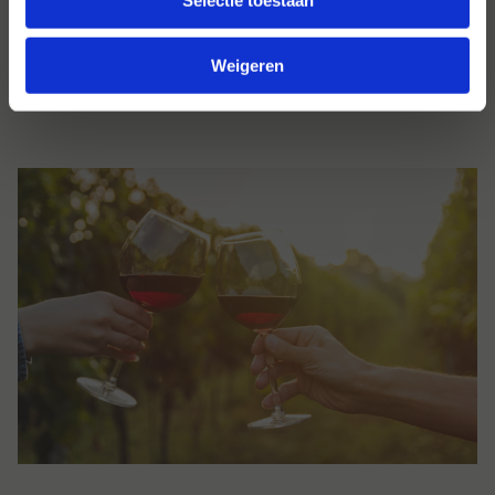
Selectie toestaan
staan van de rijkdom aan smaken en de veelzijdigheid
van deze unieke wijnen. Laten we samen een toost
Weigeren
uitbrengen op de prachtige wijnen uit Limburg!
Proost!