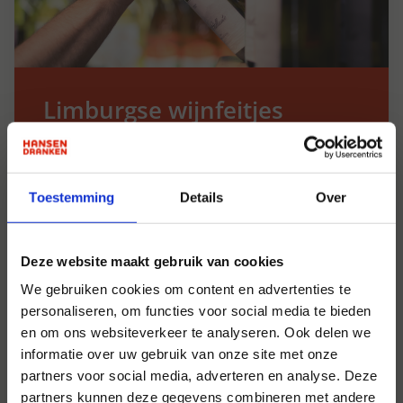
Limburgse wijnfeitjes
Limburg is de oudste wijnproducerende
regio in Nederland, met een wijntraditie
Toestemming
Details
Over
die teruggaat tot de Romeinse tijd.
Het klimaat in Limburg wordt vaak
Deze website maakt gebruik van cookies
vergeleken met dat van de Duitse
wijnregio's, wat bijdraagt aan de
We gebruiken cookies om content en advertenties te
uitstekende kwaliteit van de Riesling-
personaliseren, om functies voor social media te bieden
druiven die hier worden verbouwd.
en om ons websiteverkeer te analyseren. Ook delen we
informatie over uw gebruik van onze site met onze
Naast Riesling worden in Limburg ook
partners voor social media, adverteren en analyse. Deze
andere druivensoorten zoals Müller-
partners kunnen deze gegevens combineren met andere