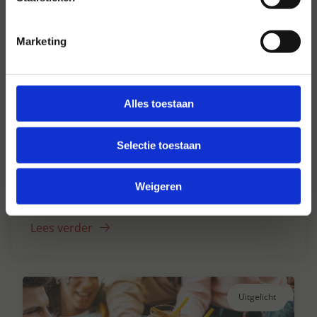
Marketing
Alles toestaan
Selectie toestaan
Hansen Dranken sinds 1947
Al ruim 75 jaar uw grote onafhankelijke
Weigeren
drankengroothandel.
Lees verder
Uitgelicht