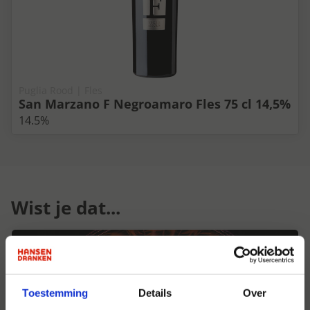
Puglia Rood | Fles
San Marzano F Negroamaro Fles 75 cl 14,5%
14.5%
Wist je dat...
Toestemming
Details
Over