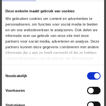
Deze website maakt gebruik van cookies
We gebruiken cookies om content en advertenties te
personaliseren, om functies voor social media te bieden
en om ons websiteverkeer te analyseren. Ook delen we
informatie over uw gebruik van onze site met onze
partners voor social media, adverteren en analyse. Deze
Voor al uw evenementen en
partners kunnen deze gegevens combineren met andere
partijen
informatie die u aan ze heeft verstrekt of die ze hebben
verzameld op basis van uw gebruik van hun services.
Hansen Evenementen is uw partner voor
evenementen van groot tot klein.
Toestemmingsselectie
Noodzakelijk
Lees verder
Voorkeuren
Statistieken