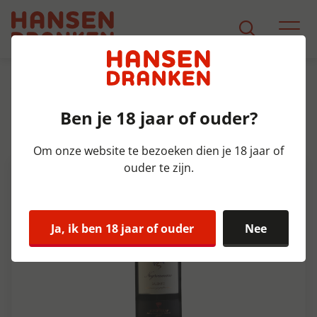
Assortiment
Product Detail
Ben je 18 jaar of ouder?
Negroamaro Salento Fles 75 cl
13%
Om onze website te bezoeken dien je 18 jaar of
ouder te zijn.
Ja, ik ben 18 jaar of ouder
Nee