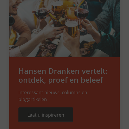
Hansen Dranken vertelt:
ontdek, proef en beleef
Interessant nieuws, columns en
blogartikelen
Laat u inspireren