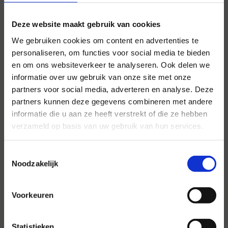
Deze website maakt gebruik van cookies
We gebruiken cookies om content en advertenties te
personaliseren, om functies voor social media te bieden
en om ons websiteverkeer te analyseren. Ook delen we
informatie over uw gebruik van onze site met onze
partners voor social media, adverteren en analyse. Deze
Voor al uw evenementen en
partners kunnen deze gegevens combineren met andere
partijen
informatie die u aan ze heeft verstrekt of die ze hebben
verzameld op basis van uw gebruik van hun services.
Hansen Evenementen is uw partner voor
evenementen van groot tot klein.
Toestemmingsselectie
Noodzakelijk
Lees verder
Voorkeuren
Statistieken