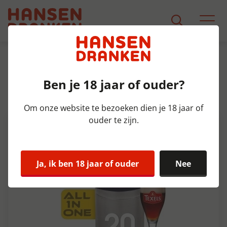
Assortiment
Product Detail
Ben je 18 jaar of ouder?
Texels Jutters Bock Fust 20 ltr
7%
Om onze website te bezoeken dien je 18 jaar of
ouder te zijn.
Ja, ik ben 18 jaar of ouder
Nee