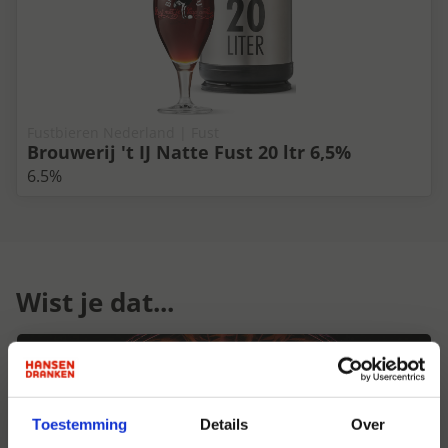
Fustbieren Nederland | Fust
Brouwerij 't IJ Natte Fust 20 ltr 6,5%
6.5%
Wist je dat...
Toestemming
Details
Over