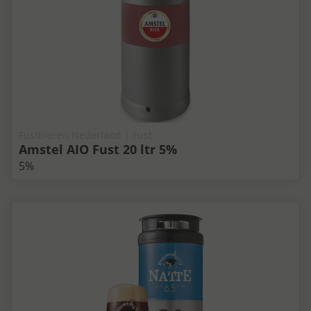
Fustbieren Nederland | Fust
Amstel AIO Fust 20 ltr 5%
5%