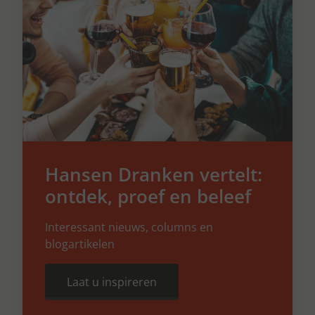
Hansen Dranken vertelt:
ontdek, proef en beleef
Interessant nieuws, columns en
blogartikelen
Laat u inspireren