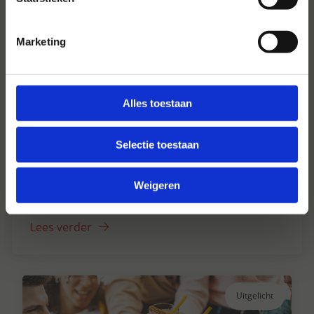
Marketing
Alles toestaan
Selectie toestaan
Hansen Dranken sinds 1947
Al ruim 75 jaar uw grote onafhankelijke
Weigeren
drankengroothandel.
Lees verder
Uitgelicht