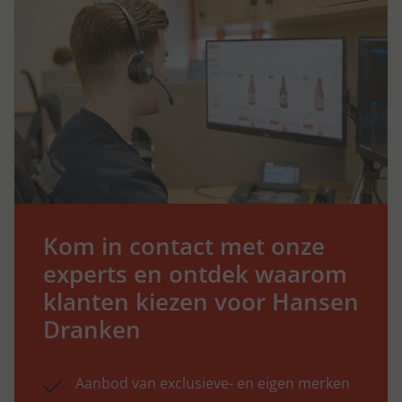
Kom in contact met onze
experts en ontdek waarom
klanten kiezen voor Hansen
Dranken
Aanbod van exclusieve- en eigen merken