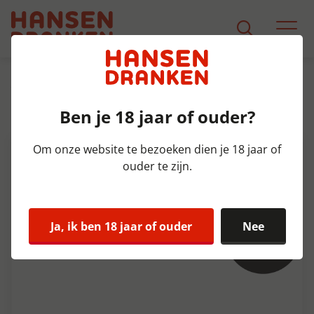
Assortiment
Product Detail
Ben je 18 jaar of ouder?
Super 8 Blanche Fust 20 ltr 5,1%
Om onze website te bezoeken dien je 18 jaar of
ouder te zijn.
Ja, ik ben 18 jaar of ouder
Nee