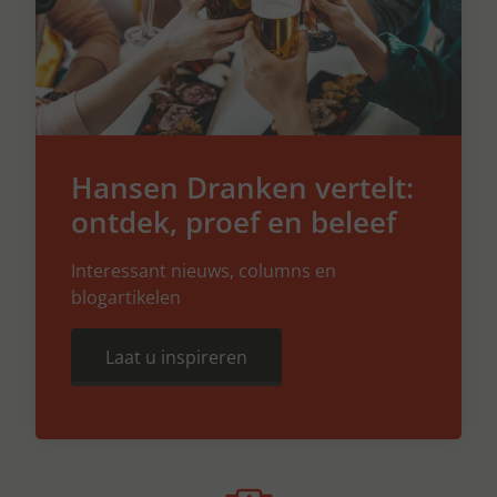
Hansen Dranken vertelt:
ontdek, proef en beleef
Interessant nieuws, columns en
blogartikelen
Laat u inspireren