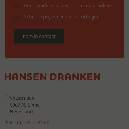
Kennis/advies van vele soorten dranken
Scherpe prijzen en flinke kortingen
Kom in contact
Veestraat 6
6067 AS Linne
Nederland
+31(0)475 43 84 60