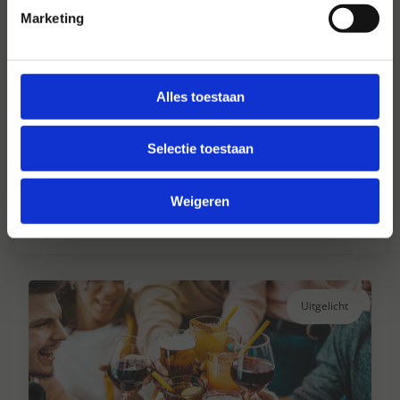
Marketing
Alles toestaan
Hansen Dranken sinds 1947
Selectie toestaan
Al ruim 75 jaar uw grote onafhankelijke
drankengroothandel.
Weigeren
Lees verder
Uitgelicht