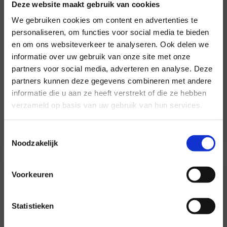
Deze website maakt gebruik van cookies
We gebruiken cookies om content en advertenties te
personaliseren, om functies voor social media te bieden
en om ons websiteverkeer te analyseren. Ook delen we
informatie over uw gebruik van onze site met onze
Voor al uw evenementen en
partners voor social media, adverteren en analyse. Deze
partijen
partners kunnen deze gegevens combineren met andere
informatie die u aan ze heeft verstrekt of die ze hebben
Hansen Evenementen is uw partner voor
verzameld op basis van uw gebruik van hun services.
evenementen van groot tot klein.
Lees verder
Toestemmingsselectie
Noodzakelijk
Voorkeuren
Statistieken