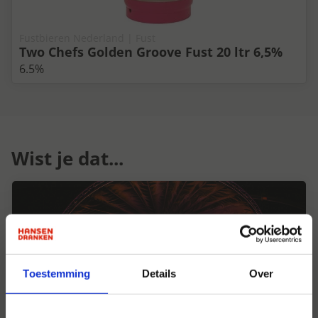
Fustbieren Nederland | Fust
Two Chefs Golden Groove Fust 20 ltr 6,5%
6.5%
Wist je dat...
Toestemming
Details
Over